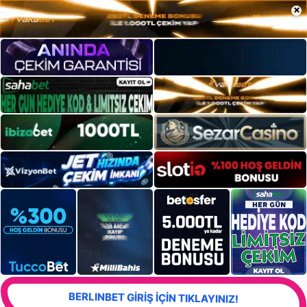
×
BERLINBET GİRİŞ İÇİN TIKLAYINIZ!