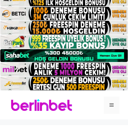
İçeriğe
atla
Menü