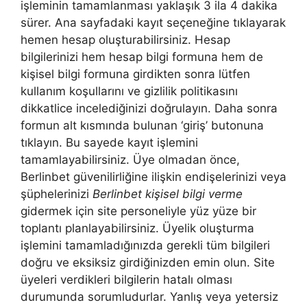
işleminin tamamlanması yaklaşık 3 ila 4 dakika
sürer. Ana sayfadaki kayıt seçeneğine tıklayarak
hemen hesap oluşturabilirsiniz. Hesap
bilgilerinizi hem hesap bilgi formuna hem de
kişisel bilgi formuna girdikten sonra lütfen
kullanım koşullarını ve gizlilik politikasını
dikkatlice incelediğinizi doğrulayın. Daha sonra
formun alt kısmında bulunan ‘giriş’ butonuna
tıklayın. Bu sayede kayıt işlemini
tamamlayabilirsiniz. Üye olmadan önce,
Berlinbet güvenilirliğine ilişkin endişelerinizi veya
şüphelerinizi
Berlinbet kişisel bilgi verme
gidermek için site personeliyle yüz yüze bir
toplantı planlayabilirsiniz. Üyelik oluşturma
işlemini tamamladığınızda gerekli tüm bilgileri
doğru ve eksiksiz girdiğinizden emin olun. Site
üyeleri verdikleri bilgilerin hatalı olması
durumunda sorumludurlar. Yanlış veya yetersiz