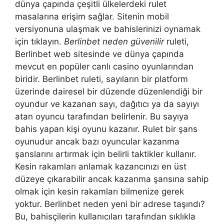
dünya çapında çeşitli ülkelerdeki rulet
masalarına erişim sağlar. Sitenin mobil
versiyonuna ulaşmak ve bahislerinizi oynamak
için tıklayın.
Berlinbet neden güvenilir
ruleti,
Berlinbet web sitesinde ve dünya çapında
mevcut en popüler canlı casino oyunlarından
biridir. Berlinbet ruleti, sayıların bir platform
üzerinde dairesel bir düzende düzenlendiği bir
oyundur ve kazanan sayı, dağıtıcı ya da sayıyı
atan oyuncu tarafından belirlenir. Bu sayıya
bahis yapan kişi oyunu kazanır. Rulet bir şans
oyunudur ancak bazı oyuncular kazanma
şanslarını artırmak için belirli taktikler kullanır.
Kesin rakamları anlamak kazancınızı en üst
düzeye çıkarabilir ancak kazanma şansına sahip
olmak için kesin rakamları bilmenize gerek
yoktur. Berlinbet neden yeni bir adrese taşındı?
Bu, bahisçilerin kullanıcıları tarafından sıklıkla