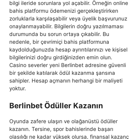
bilgi ileride sorunlara yol açabilir. Örneğin online
bahis platformu ödemenizi gerçekleştirirken
zorluklarla karşılaşabilir veya üyelik başvurunuz
onaylanmayabilir. Bilgilerin doğru yazılmaması
durumunda bu sorun ortaya çıkabilir. Bu
nedenle, bir çevrimiçi bahis platformuna
kaydolduğunuzda hesap ayrıntılarınızı ve kişisel
bilgilerinizi doğru girdiğinizden emin olun.
Casino severler yeni Berlinbet adresine güvenli
bir şekilde katılarak ödül kazanma şansına
sahipler. Hesap açmanın herhangi bir maliyeti
yoktur.
Berlinbet Ödüller Kazanın
Oyunda zafere ulaşın ve olağanüstü ödüller
kazanın. Tersine, spor bahislerinde başarı
olasılığı ne kadar yüksek olursa, finansal kazanç