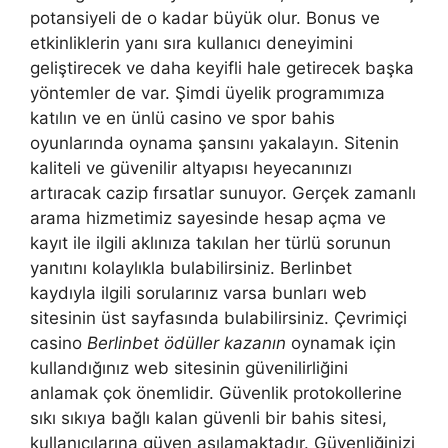
potansiyeli de o kadar büyük olur. Bonus ve
etkinliklerin yanı sıra kullanıcı deneyimini
geliştirecek ve daha keyifli hale getirecek başka
yöntemler de var. Şimdi üyelik programımıza
katılın ve en ünlü casino ve spor bahis
oyunlarında oynama şansını yakalayın. Sitenin
kaliteli ve güvenilir altyapısı heyecanınızı
artıracak cazip fırsatlar sunuyor. Gerçek zamanlı
arama hizmetimiz sayesinde hesap açma ve
kayıt ile ilgili aklınıza takılan her türlü sorunun
yanıtını kolaylıkla bulabilirsiniz. Berlinbet
kaydıyla ilgili sorularınız varsa bunları web
sitesinin üst sayfasında bulabilirsiniz. Çevrimiçi
casino
Berlinbet ödüller kazanın
oynamak için
kullandığınız web sitesinin güvenilirliğini
anlamak çok önemlidir. Güvenlik protokollerine
sıkı sıkıya bağlı kalan güvenli bir bahis sitesi,
kullanıcılarına güven aşılamaktadır. Güvenliğinizi