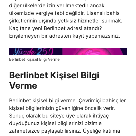
diğer ülkelerde izin verilmektedir ancak
ülkemizde vergiye tabi değildir. Lisanslı bahis
şirketlerinin dışında yetkisiz hizmetler sunmak.
Kaç tane yeni Berlinbet adresi atandı?
Erişilemeyen bir adresten kayıt yapamazsınız.
Berlinbet Kişisel Bilgi Verme
Berlinbet Kişisel Bilgi
Verme
Berlinbet kişisel bilgi verme. Çevrimiçi bahisçiler
kişisel bilgilerinizin güvenliğine öncelik verir.
Sonuç olarak bu siteye üye olarak ihtiyaç
duyduğunuz kişisel bilgilerinizi bizimle
zahmetsizce paylaşabilirsiniz. Üyeliğe katılma