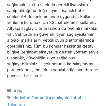
sağlamak için bu sitelerin gerekli lisanslara
sahip olduğunu doğrulayın. Lisanslı bahis
siteleri AB düzenlemelerine uygundur. Kullanıcı
verilerini korumak için SSL şifrelemesi kullanılır.
Altyapı sağlayıcılar arasında da önemli markalar
var. Sektörün en güvenilir oyun sağlayıcılarının
altyapı markalarını yetkili oyun platformlarında
görebilirsiniz. Tüm bu konular hakkında detaylı
bilgiye Berlinbet şikayet ve destek yöntemleriyle
ulaşabilir, güvenliğinizi ve sağlığınızı
sağlayabilirsiniz. Hiçbir sorunla karşılaşmadan
para çekme işlemlerinin yapılabildiği son derece
güvenilir bir sitedir.
Kategoriler
Giriş
Etiketler
Berlinbet Neden Güvenilir
,
Berlinbet
Telegram