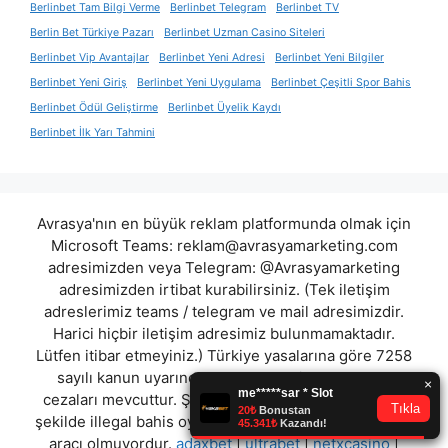
Berlinbet Tam Bilgi Verme
Berlinbet Telegram
Berlinbet TV
Berlin Bet Türkiye Pazarı
Berlinbet Uzman Casino Siteleri
Berlinbet Vip Avantajlar
Berlinbet Yeni Adresi
Berlinbet Yeni Bilgiler
Berlinbet Yeni Giriş
Berlinbet Yeni Uygulama
Berlinbet Çeşitli Spor Bahis
Berlinbet Ödül Geliştirme
Berlinbet Üyelik Kaydı
Berlinbet İlk Yarı Tahmini
Avrasya'nın en büyük reklam platformunda olmak için
Microsoft Teams:
reklam@avrasyamarketing.com
adresimizden veya Telegram: @Avrasyamarketing
adresimizden irtibat kurabilirsiniz. (Tek iletişim
adreslerimiz teams / telegram ve mail adresimizdir.
Harici hiçbir iletişim adresimiz bulunmamaktadır.
Lütfen itibar etmeyiniz.) Türkiye yasalarına göre 7258
sayılı kanun uyarınca yasa dışı bahis oynamanın
cezaları mevcuttur. Şu an bulunduğunuz site hiç bir
şekilde illegal bahis oyunları oynatmıyor ve oynamaya
aracı olmuyordur.
adaxbet
|
ultrabet
|
netxcasino
|