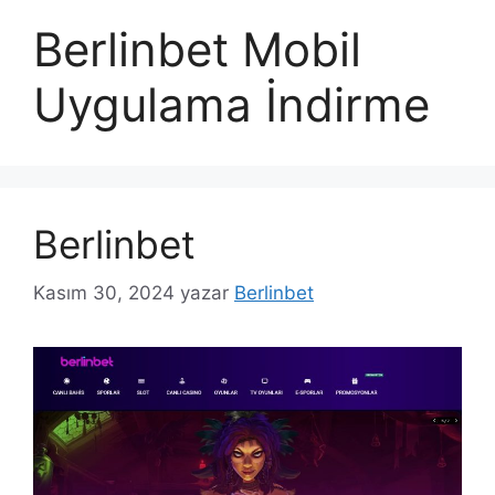
Berlinbet Mobil
Uygulama İndirme
Berlinbet
Kasım 30, 2024
yazar
Berlinbet