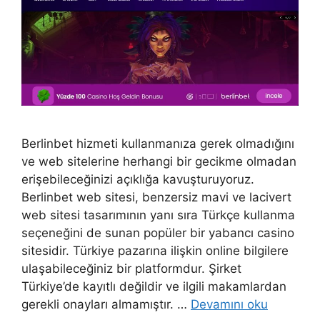
Berlinbet hizmeti kullanmanıza gerek olmadığını
ve web sitelerine herhangi bir gecikme olmadan
erişebileceğinizi açıklığa kavuşturuyoruz.
Berlinbet web sitesi, benzersiz mavi ve lacivert
web sitesi tasarımının yanı sıra Türkçe kullanma
seçeneğini de sunan popüler bir yabancı casino
sitesidir. Türkiye pazarına ilişkin online bilgilere
ulaşabileceğiniz bir platformdur. Şirket
Türkiye’de kayıtlı değildir ve ilgili makamlardan
gerekli onayları almamıştır. …
Devamını oku