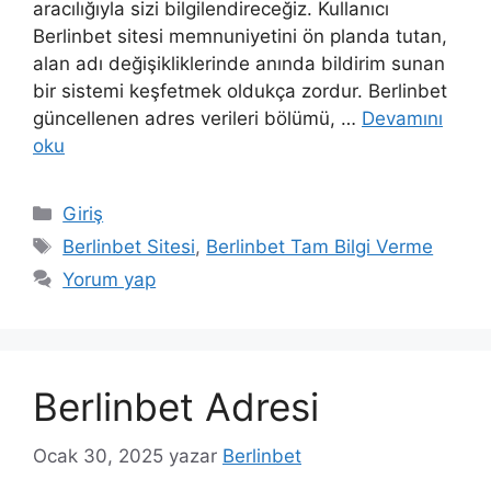
aracılığıyla sizi bilgilendireceğiz. Kullanıcı
Berlinbet sitesi memnuniyetini ön planda tutan,
alan adı değişikliklerinde anında bildirim sunan
bir sistemi keşfetmek oldukça zordur. Berlinbet
güncellenen adres verileri bölümü, …
Devamını
oku
Kategoriler
Giriş
Etiketler
Berlinbet Sitesi
,
Berlinbet Tam Bilgi Verme
Yorum yap
Berlinbet Adresi
Ocak 30, 2025
yazar
Berlinbet