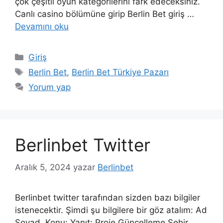
çok çeşitli oyun kategorilerini fark edeceksiniz.
Canlı casino bölümüne girip Berlin Bet giriş …
Devamını oku
Kategoriler
Giriş
Etiketler
Berlin Bet
,
Berlin Bet Türkiye Pazarı
Yorum yap
Berlinbet Twitter
Aralık 5, 2024
yazar
Berlinbet
Berlinbet twitter tarafından sizden bazı bilgiler
istenecektir. Şimdi şu bilgilere bir göz atalım: Ad
Soyad, Konu: Yanıt: Proje Güncelleme Şehir,