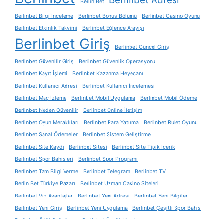
Berlinbet Adresi
Berlin Bet
Berlinbet Bilgi İnceleme
Berlinbet Bonus Bölümü
Berlinbet Casino Oyunu
Berlinbet Etkinlik Takvimi
Berlinbet Eğlence Arayışı
Berlinbet Giriş
Berlinbet Güncel Giriş
Berlinbet Güvenilir Giriş
Berlinbet Güvenlik Operasyonu
Berlinbet Kayıt İşlemi
Berlinbet Kazanma Heyecanı
Berlinbet Kullanıcı Adresi
Berlinbet Kullanıcı İncelemesi
Berlinbet Maç İzleme
Berlinbet Mobil Uygulama
Berlinbet Mobil Ödeme
Berlinbet Neden Güvenilir
Berlinbet Online İletişim
Berlinbet Oyun Meraklıları
Berlinbet Para Yatırma
Berlinbet Rulet Oyunu
Berlinbet Sanal Ödemeler
Berlinbet Sistem Geliştirme
Berlinbet Site Kaydı
Berlinbet Sitesi
Berlinbet Site Tipik İçerik
Berlinbet Spor Bahisleri
Berlinbet Spor Programı
Berlinbet Tam Bilgi Verme
Berlinbet Telegram
Berlinbet TV
Berlin Bet Türkiye Pazarı
Berlinbet Uzman Casino Siteleri
Berlinbet Vip Avantajlar
Berlinbet Yeni Adresi
Berlinbet Yeni Bilgiler
Berlinbet Yeni Giriş
Berlinbet Yeni Uygulama
Berlinbet Çeşitli Spor Bahis