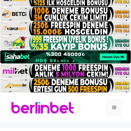
İçeriğe
atla
Menü