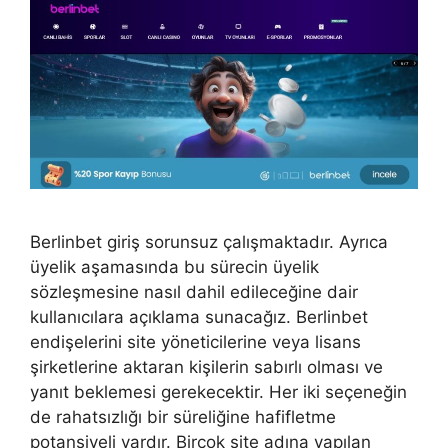
Berlinbet giriş sorunsuz çalışmaktadır. Ayrıca
üyelik aşamasında bu sürecin üyelik
sözleşmesine nasıl dahil edileceğine dair
kullanıcılara açıklama sunacağız. Berlinbet
endişelerini site yöneticilerine veya lisans
şirketlerine aktaran kişilerin sabırlı olması ve
yanıt beklemesi gerekecektir. Her iki seçeneğin
de rahatsızlığı bir süreliğine hafifletme
potansiyeli vardır. Birçok site adına yapılan