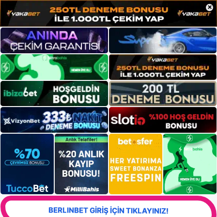
×
BERLINBET GİRİŞ İÇİN TIKLAYINIZ!