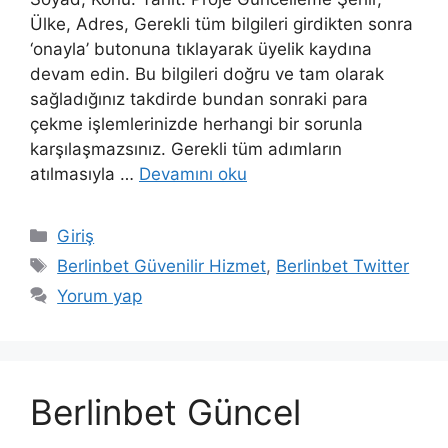
Ülke, Adres, Gerekli tüm bilgileri girdikten sonra
‘onayla’ butonuna tıklayarak üyelik kaydına
devam edin. Bu bilgileri doğru ve tam olarak
sağladığınız takdirde bundan sonraki para
çekme işlemlerinizde herhangi bir sorunla
karşılaşmazsınız. Gerekli tüm adımların
atılmasıyla …
Devamını oku
Kategoriler
Giriş
Etiketler
Berlinbet Güvenilir Hizmet
,
Berlinbet Twitter
Yorum yap
Berlinbet Güncel