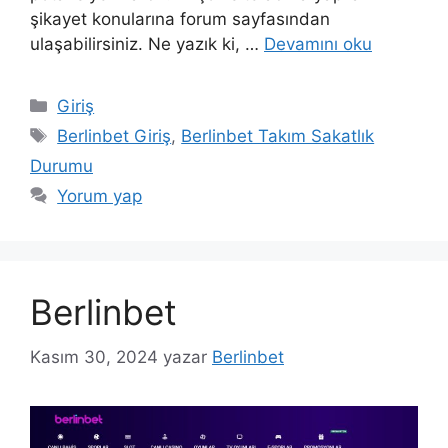
şikayet konularına forum sayfasından
ulaşabilirsiniz. Ne yazık ki, …
Devamını oku
Kategoriler
Giriş
Etiketler
Berlinbet Giriş
,
Berlinbet Takım Sakatlık
Durumu
Yorum yap
Berlinbet
Kasım 30, 2024
yazar
Berlinbet