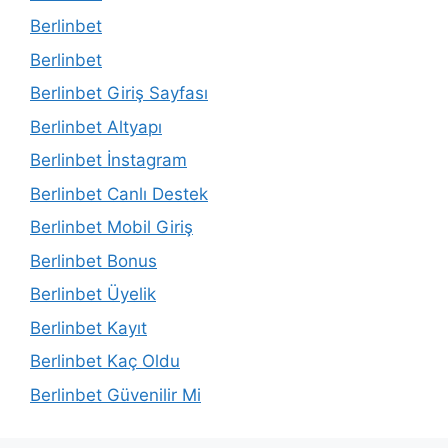
Berlinbet
Berlinbet
Berlinbet Giriş Sayfası
Berlinbet Altyapı
Berlinbet İnstagram
Berlinbet Canlı Destek
Berlinbet Mobil Giriş
Berlinbet Bonus
Berlinbet Üyelik
Berlinbet Kayıt
Berlinbet Kaç Oldu
Berlinbet Güvenilir Mi