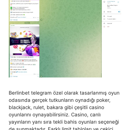
Berlinbet telegram özel olarak tasarlanmış oyun
odasında gerçek tutkunların oynadığı poker,
blackjack, rulet, bakara gibi çeşitli casino
oyunlarını oynayabilirsiniz. Casino, canlı
yayınların yanı sıra tekli bahis oyunları seçeneği
de sunmaktadır. Farklı limit tabloları ve çekici